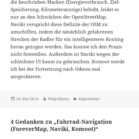
die beschrieben Macken (Energieverbrauch, Ziel-
Speicherung, Kilometeranzeige) behebt, leidet es
nur an den Schwächen der OpenStreetMap.
Naviki verspricht diese Defizite der OSM zu
umschiffen, indem die tatsächlich gefahrenen
Strecken der Radler für ein intelligenteres Routing
heran gezogen werden. Das konnte ich den Praxis
nicht feststellen. Außerdem ist Naviki wegen der
schlechten UI kaum zu gebrauchen. Komoot werde
ich bei der Fortsetzung nach Odessa mal
ausprobieren.
Veröffentlicht
Autor
Kategorien
24. Mai 2014
Philip Banse
Allgemeines
am
4 Gedanken zu „Fahrrad-Navigation
(ForeverMap, Naviki, Komoot)“