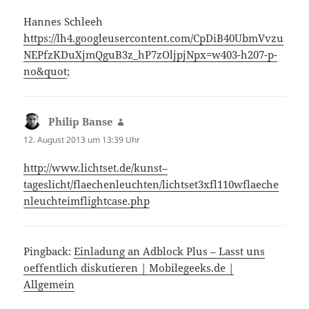
Hannes Schleeh
https://lh4.googleusercontent.com/CpDiB40UbmVvzu
NEPfzKDuXjmQguB3z_hP7zOljpjNpx=w403-h207-p-
no&quot
;
Philip Banse
sagt:
12. August 2013 um 13:39 Uhr
http://www.lichtset.de/kunst–
tageslicht/flaechenleuchten/lichtset3xfl110wflaeche
nleuchteimflightcase.php
Pingback:
Einladung an Adblock Plus – Lasst uns
oeffentlich diskutieren | Mobilegeeks.de |
Allgemein