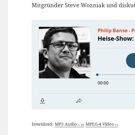
Mitgründer Steve Wozniak und disku
Download:
MP3 Audio
MPEG-4 Video
11 MB
0 B