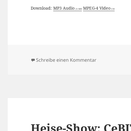
Download:
MP3 Audio
MPEG-4 Video
21 MB
0 B
zu Heise-Show:
Schreibe einen Kommentar
Heise-Show: CeBI