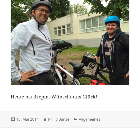
Heute bis Rzepin. Wünscht uns Glück!
Veröffentlicht
Autor
Kategorien
15. Mai 2014
Philip Banse
Allgemeines
am