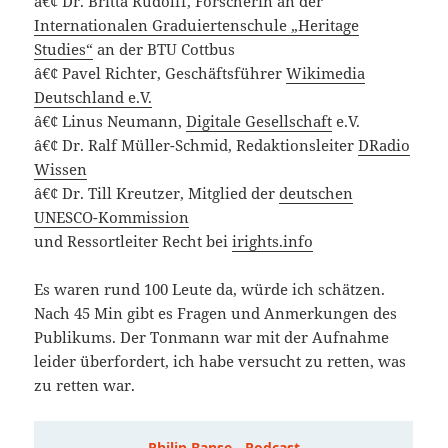
â€¢ Dr. Britta Rudolff, Forscherin an der
Internationalen Graduiertenschule „Heritage
Studies“
an der BTU Cottbus
â€¢ Pavel Richter, Geschäftsführer
Wikimedia
Deutschland e.V.
â€¢ Linus Neumann,
Digitale Gesellschaft
e.V.
â€¢ Dr. Ralf Müller-Schmid, Redaktionsleiter
DRadio
Wissen
â€¢ Dr. Till Kreutzer, Mitglied der
deutschen
UNESCO-Kommission
und Ressortleiter Recht bei
irights.info
Es waren rund 100 Leute da, würde ich schätzen.
Nach 45 Min gibt es Fragen und Anmerkungen des
Publikums. Der Tonmann war mit der Aufnahme
leider überfordert, ich habe versucht zu retten, was
zu retten war.