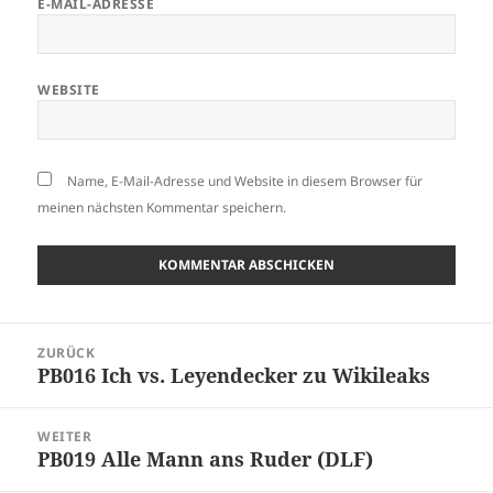
E-MAIL-ADRESSE
WEBSITE
Name, E-Mail-Adresse und Website in diesem Browser für
meinen nächsten Kommentar speichern.
Beitragsnavigation
ZURÜCK
PB016 Ich vs. Leyendecker zu Wikileaks
Vorheriger
Beitrag:
WEITER
PB019 Alle Mann ans Ruder (DLF)
Nächster
Beitrag: