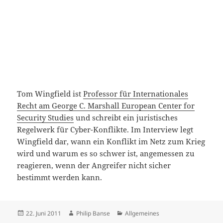
Tom Wingfield ist
Professor für Internationales
Recht am George C. Marshall European Center for
Security Studies
und schreibt ein juristisches
Regelwerk für Cyber-Konflikte. Im Interview legt
Wingfield dar, wann ein Konflikt im Netz zum Krieg
wird und warum es so schwer ist, angemessen zu
reagieren, wenn der Angreifer nicht sicher
bestimmt werden kann.
Veröffentlicht
Autor
Kategorien
22. Juni 2011
Philip Banse
Allgemeines
am