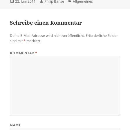
Veröffentlicht
Autor
Kategorien
22. Juni 2011
Philip Banse
Allgemeines
am
Schreibe einen Kommentar
Deine E-Mail-Adresse wird nicht veröffentlicht.
Erforderliche Felder
sind mit
*
markiert
KOMMENTAR
*
NAME