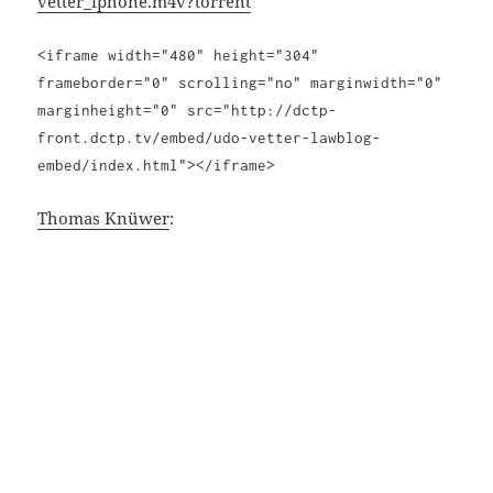
vetter_iphone.m4v?torrent
<iframe width="480" height="304"
frameborder="0" scrolling="no" marginwidth="0"
marginheight="0" src="http://dctp-
front.dctp.tv/embed/udo-vetter-lawblog-
embed/index.html"></iframe>
Thomas Knüwer
: