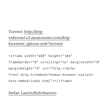
Torrent:
http://dctp-
videocast.s3.amazonaws.com/dctp-
knuewer_iphone.m4v?torrent
<iframe width="480" height="304"
frameborder="0" scrolling="no" marginwidth="0"
marginheight="0" src="http://dctp-
front.dctp.tv/embed/thomas-knuewer-soziale-
netz-embed/index.html"></iframe>
Stefan Laurin/Ruhrbarone
: