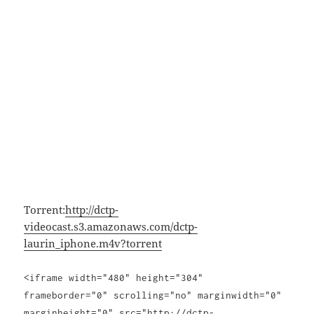
Torrent:
http://dctp-
videocast.s3.amazonaws.com/dctp-
laurin_iphone.m4v?torrent
<iframe width="480" height="304"
frameborder="0" scrolling="no" marginwidth="0"
marginheight="0" src="http://dctp-