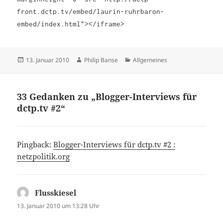
front.dctp.tv/embed/laurin-ruhrbaron-
embed/index.html"></iframe>
Veröffentlicht
Autor
Kategorien
13. Januar 2010
Philip Banse
Allgemeines
am
33 Gedanken zu „Blogger-Interviews für
dctp.tv #2“
Pingback:
Blogger-Interviews für dctp.tv #2 :
netzpolitik.org
Flusskiesel
sagt:
13. Januar 2010 um 13:28 Uhr