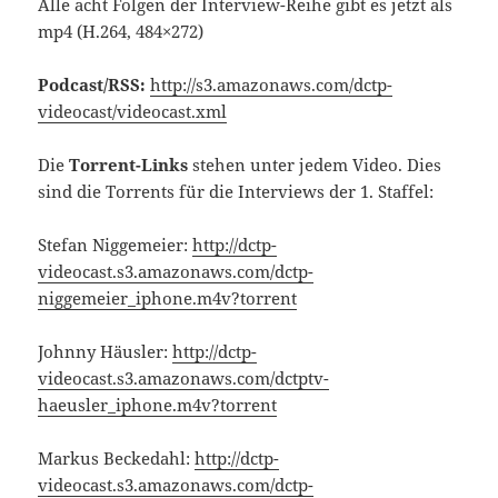
Alle acht Folgen der Interview-Reihe gibt es jetzt als
mp4 (H.264, 484×272)
Podcast/RSS:
http://s3.amazonaws.com/dctp-
videocast/videocast.xml
Die
Torrent-Links
stehen unter jedem Video. Dies
sind die Torrents für die Interviews der 1. Staffel:
Stefan Niggemeier:
http://dctp-
videocast.s3.amazonaws.com/dctp-
niggemeier_iphone.m4v?torrent
Johnny Häusler:
http://dctp-
videocast.s3.amazonaws.com/dctptv-
haeusler_iphone.m4v?torrent
Markus Beckedahl:
http://dctp-
videocast.s3.amazonaws.com/dctp-