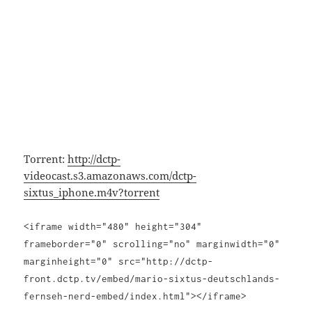
Torrent:
http://dctp-
videocast.s3.amazonaws.com/dctp-
sixtus_iphone.m4v?torrent
<iframe width="480" height="304"
frameborder="0" scrolling="no" marginwidth="0"
marginheight="0" src="http://dctp-
front.dctp.tv/embed/mario-sixtus-deutschlands-
fernseh-nerd-embed/index.html"></iframe>