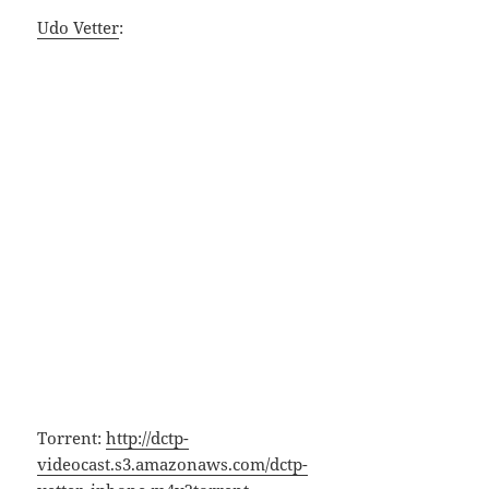
Udo Vetter
:
Torrent:
http://dctp-
videocast.s3.amazonaws.com/dctp-