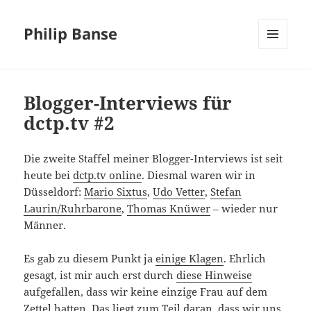
Philip Banse
MENÜ
UND
WIDGETS
Blogger-Interviews für
dctp.tv #2
Die zweite Staffel meiner Blogger-Interviews ist seit
heute bei
dctp.tv online
. Diesmal waren wir in
Düsseldorf:
Mario Sixtus
,
Udo Vetter
,
Stefan
Laurin/Ruhrbarone
,
Thomas Knüwer
– wieder nur
Männer.
Es gab zu diesem Punkt ja
einige Klagen
. Ehrlich
gesagt, ist mir auch erst durch
diese Hinweise
aufgefallen, dass wir keine einzige Frau auf dem
Zettel hatten. Das liegt zum Teil daran, dass wir uns