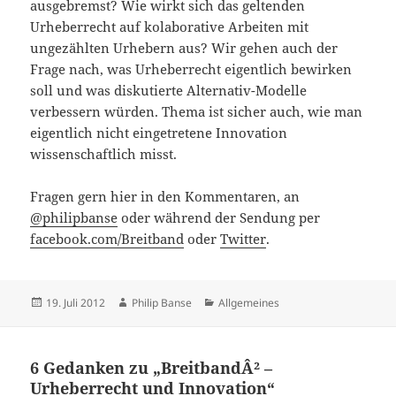
ausgebremst? Wie wirkt sich das geltenden
Urheberrecht auf kolaborative Arbeiten mit
ungezählten Urhebern aus? Wir gehen auch der
Frage nach, was Urheberrecht eigentlich bewirken
soll und was diskutierte Alternativ-Modelle
verbessern würden. Thema ist sicher auch, wie man
eigentlich nicht eingetretene Innovation
wissenschaftlich misst.
Fragen gern hier in den Kommentaren, an
@philipbanse
oder während der Sendung per
facebook.com/Breitband
oder
Twitter
.
Veröffentlicht
Autor
Kategorien
19. Juli 2012
Philip Banse
Allgemeines
am
6 Gedanken zu „BreitbandÂ² –
Urheberrecht und Innovation“