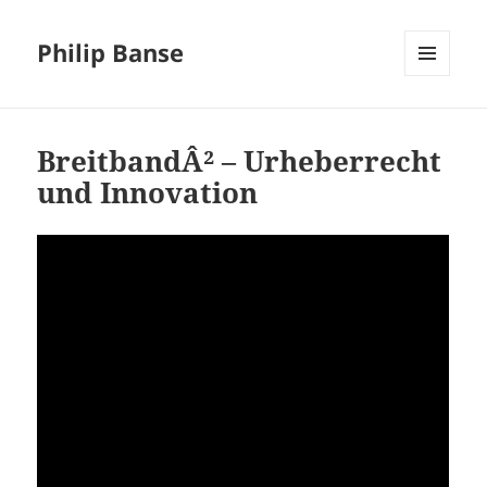
Philip Banse
MENÜ
UND
WIDGETS
BreitbandÂ² – Urheberrecht
und Innovation